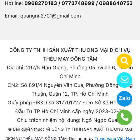
Hotline:
0968270183 / 0773748999 / 0988640753
Email:
quangnn2701@gmail.com
CÔNG TY TNHH SẢN XUẤT THƯƠNG MẠI DỊCH VỤ
THÊU MAY ĐỒNG TÂM
Địa chỉ: 297/5 Hậu Giang, Phường 05, Quận 6, TP. Hồ
Chí Minh
CN2: Số 891/4 Nguyễn Văn Quá, Phường Đông Hưng
Thuận, Quận 12, TP. Hồ Chí Minh
Zalo
Giấy phép ĐKKD số 317701727 - Do Sở Kế Hoạch Và
Đầu Tư TP Hồ Chí Minh cấp ngày 2023-02-24
Chịu trách nhiệm nội dung: Ngô Ngọc Quang
© Bản quyền thuộc về CÔNG TY TNHH SẢN XUẤT THƯƠNG MẠI
Designed by
Trang Vàng Việt Nam
DỊCH VỤ THÊU MAY ĐỒNG TÂM.